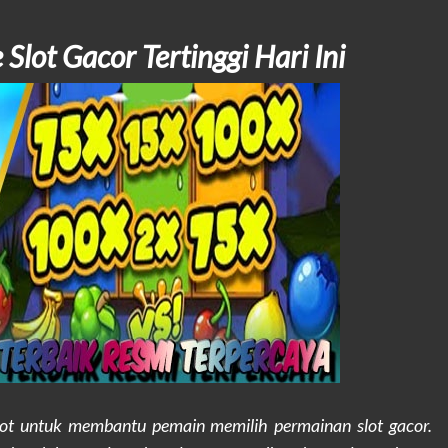
Slot Gacor Tertinggi Hari Ini
slot untuk membantu pemain memilih permainan slot gacor.