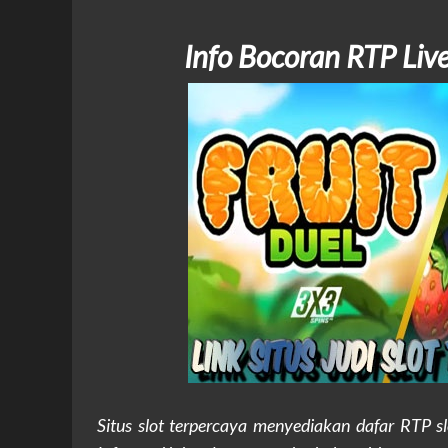
Info Bocoran RTP Live 
Situs slot terpercaya menyediakan dafar RTP 