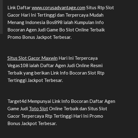
Link Daftar
www.corusadvantage.com
Situs Rtp Slot
Gacor Hari Ini Tertinggi dan Terpercaya Mudah
Menang Indonesia Bos898 ialah Kumpulan Info
Bocoran Agen Judi Game Bo Slot Online Terbaik
Promo Bonus Jackpot Terbesar.
Situs Slot Gacor Maxwin
Hari Ini Terpercaya
Vegas108 ialah Daftar Agen Judi Online Resmi
Terbaik yang berikan Link Info Bocoran Slot Rtp
Tertinggi Jackpot Terbesar.
Target4d Mempunyai Link Info Bocoran Daftar Agen
Game Judi
Toto Slot
Online Terbaik dan Situs Slot
Gacor Terpercaya Rtp Tertinggi Hari Ini Promo
Bonus Jackpot Terbesar.