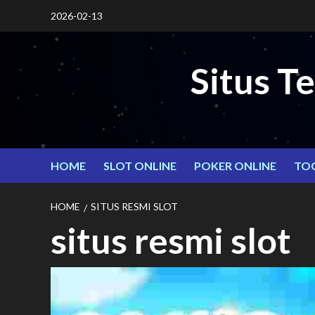
Skip
2026-02-13
to
content
Situs T
HOME
SLOT ONLINE
POKER ONLINE
TOG
HOME
SITUS RESMI SLOT
situs resmi slot