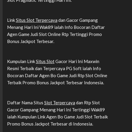
Slot Pragmatic Tertinggi Hari Ini.
Link
Situs Slot Terpercaya
dan Gacor Gampang
Menang Hari Ini Wak89 ialah Info Bocoran Daftar
Agen Game Judi Slot Online Rtp Tertinggi Promo
Bonus Jackpot Terbesar.
Kumpulan Link
Situs Slot
Gacor Hari Ini Maxwin
Resmi Terbaik dan Terpercaya PG Soft ialah Info
Bocoran Daftar Agen Bo Game Judi Rtp Slot Online
Terbaik Promo Bonus Jackpot Terbesar Indonesia.
Daftar Nama Situs
Slot Terpercaya
dan Rtp Slot
Gacor Gampang Menang Hari Ini Tertinggi Wak89
ialah Kumpulan Link Agen Bo Game Judi Slot Terbaik
Promo Bonus Jackpot Terbesar di Indonesia.