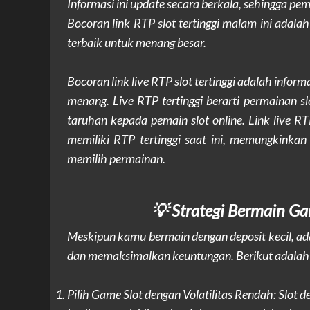
Informasi ini update secara berkala, sehingga pe
Bocoran link RTP slot tertinggi malam ini adal
terbaik untuk menang besar.
Bocoran link live RTP slot tertinggi adalah informa
menang. Live RTP tertinggi berarti permainan sl
taruhan kepada pemain slot online. Link live R
memiliki RTP tertinggi saat ini, memungkink
memilih permainan.
💡 Strategi Bermain Ga
Meskipun kamu bermain dengan deposit kecil, ad
dan memaksimalkan keuntungan. Berikut adalah
Pilih Game Slot dengan Volatilitas Rendah: Slot