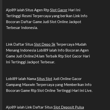
Ajo89 ialah Situs Agen Rtp
Slot Gacor
Hari Ini
Tertinggi Resmi Terpercaya yang berikan Link Info
Bocoran Daftar Game Judi Slot Online Jackpot
Terbesar Indonesia.
Link Daftar Situs
Slot Depo 5k
Terpercaya Mudah
Menang Indonesia Lobi89 ialah Info Bocoran Agen
Game Judi Online24Jam Terbaik Rtp Slot Gacor Hari
Ini Tertinggi Jackpot Terbesar.
Lobi89 ialah Nama
Situs Slot
Judi Online Gacor
Gampang Maxwin Terpercaya yang Memberikan Info
Bocoran Game Rtp Slot Online Tertinggi Hari ini Live.
Ajo89 ialah Link Daftar Situs
Slot Deposit Pulsa