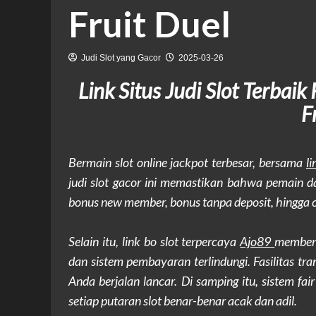
Fruit Duel
Judi Slot yang Gacor
2025-03-26
Link Situs Judi Slot Terba
F
Bermain slot online jackpot terbesar, bersama
li
judi slot gacor ini memastikan bahwa pemain 
bonus new member, bonus tanpa deposit, hingga
Selain itu, link bo slot terpercaya
Ajo89
memberi
dan sistem pembayaran terlindungi. Fasilitas t
Anda berjalan lancar. Di samping itu, sistem fa
setiap putaran slot benar-benar acak dan adil.